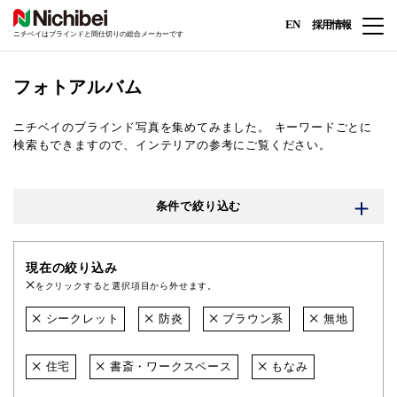
EN
採用情報
ニチベイはブラインドと間仕切りの総合メーカーです
フォトアルバム
ニチベイのブラインド写真を集めてみました。
キーワードごとに
検索もできますので、インテリアの参考にご覧ください。
条件で絞り込む
現在の絞り込み
をクリックすると選択項目から外せます。
シークレット
防炎
ブラウン系
無地
住宅
書斎・ワークスペース
もなみ