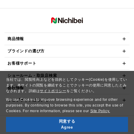
商品情報
ブラインドの選び方
お客様サポート
ショールーム・取扱店検索
当社では、閲覧性向上などを目的としてクッキー(Cookie)を使用してい
ます。本サイトの閲覧を継続することでクッキーの使用に同意したとみ
会社情報
なされます。詳細は
サイトポリシー
をご覧ください。
We use Cookies to improve browsing experience and for other
ウェブサイトについて
purposes. By continuing to browse this site, you accept the use of
Cookies. For more information, please see our
Site Policy.
同意する
Copyright© NICHIBEI CO.,LTD. All Rights Reserved.
Agree