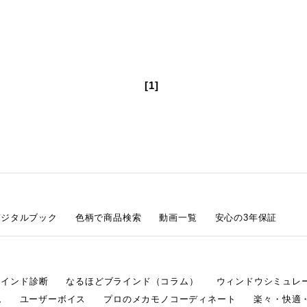
[1]
デジタルブック
色柄で商品検索
動画一覧
安心の3年保証
ラインド診断
なるほどブラインド（コラム）
ウィンドウシミュレ
ム
ユーザーボイス
プロのメカモノコーディネート
楽々・快適