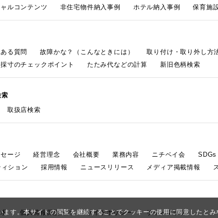
シャルコンテンツ
非住宅物件納入事例
ホテル納入事例
保育施設
くある質問
故障かな？（こんなときには）
取り付け・取り外し方
採寸のチェックポイント
たたみ代などの計算
新旧色柄検索
検索
取扱店検索
ッセージ
経営理念
会社概要
業務内容
ニチベイ会
SDG
ティション
採用情報
ニュースリリース
メディア掲載情報
しています。本サイトの閲覧を継続することでクッキーの使用に同意したと
請求
個人情報保護方針
サイトポリシー
サイトマップ