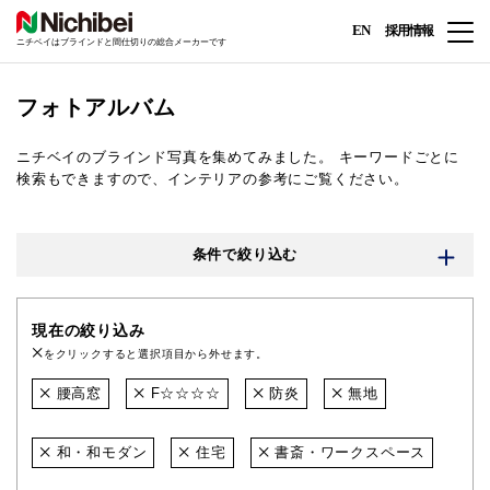
EN
採用情報
ニチベイはブラインドと間仕切りの総合メーカーです
フォトアルバム
ニチベイのブラインド写真を集めてみました。
キーワードごとに
検索もできますので、インテリアの参考にご覧ください。
条件で絞り込む
現在の絞り込み
をクリックすると選択項目から外せます。
腰高窓
F☆☆☆☆
防炎
無地
和・和モダン
住宅
書斎・ワークスペース