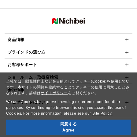
商品情報
ブラインドの選び方
お客様サポート
ショールーム・取扱店検索
当社では、閲覧性向上などを目的としてクッキー(Cookie)を使用してい
ます。本サイトの閲覧を継続することでクッキーの使用に同意したとみ
会社情報
なされます。詳細は
サイトポリシー
をご覧ください。
We use Cookies to improve browsing experience and for other
ウェブサイトについて
purposes. By continuing to browse this site, you accept the use of
Cookies. For more information, please see our
Site Policy.
同意する
Copyright© NICHIBEI CO.,LTD. All Rights Reserved.
Agree