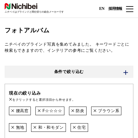
EN
採用情報
ニチベイはブラインドと間仕切りの総合メーカーです
フォトアルバム
ニチベイのブラインド写真を集めてみました。
キーワードごとに
検索もできますので、インテリアの参考にご覧ください。
条件で絞り込む
現在の絞り込み
をクリックすると選択項目から外せます。
腰高窓
F☆☆☆☆
防炎
ブラウン系
無地
和・和モダン
住宅