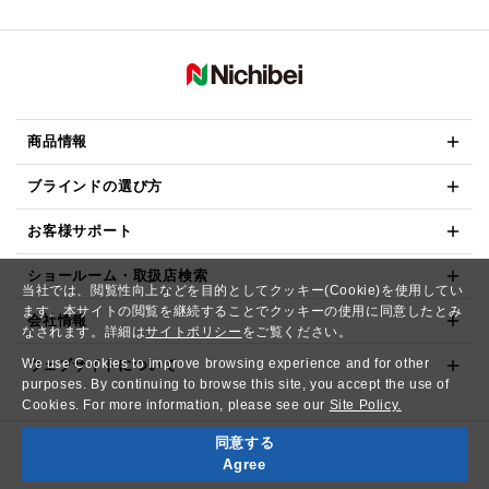
商品情報
ブラインドの選び方
お客様サポート
ショールーム・取扱店検索
当社では、閲覧性向上などを目的としてクッキー(Cookie)を使用してい
ます。本サイトの閲覧を継続することでクッキーの使用に同意したとみ
会社情報
なされます。詳細は
サイトポリシー
をご覧ください。
We use Cookies to improve browsing experience and for other
ウェブサイトについて
purposes. By continuing to browse this site, you accept the use of
Cookies. For more information, please see our
Site Policy.
同意する
Copyright© NICHIBEI CO.,LTD. All Rights Reserved.
Agree