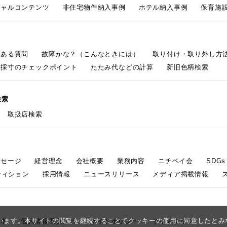
シャルコンテンツ
非住宅物件納入事例
ホテル納入事例
保育施設
くある質問
故障かな？（こんなときには）
取り付け・取り外し方
採寸のチェックポイント
たたみ代などの計算
新旧色柄検索
検索
取扱店検索
ッセージ
経営理念
会社概要
業務内容
ニチベイ会
SDG
ティション
採用情報
ニュースリリース
メディア掲載情報
しています。本サイトの閲覧を継続することでクッキーの使用に同意したと
請求
個人情報保護方針
サイトポリシー
サイトマップ