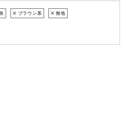
炎
ブラウン系
無地