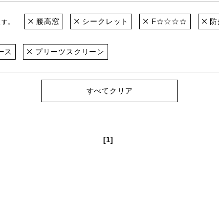
腰高窓
シークレット
F☆☆☆☆
防
ます。
ース
プリーツスクリーン
すべてクリア
[1]