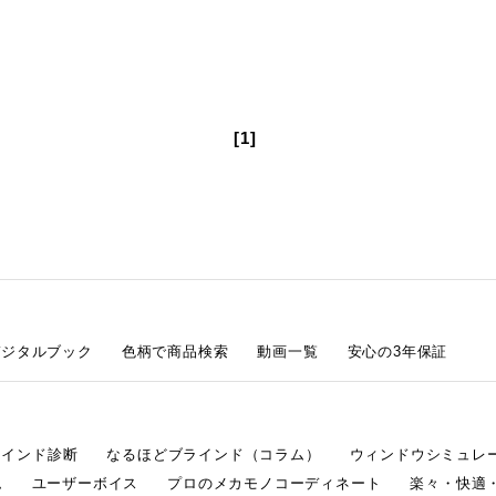
[1]
デジタルブック
色柄で商品検索
動画一覧
安心の3年保証
ラインド診断
なるほどブラインド（コラム）
ウィンドウシミュレ
ム
ユーザーボイス
プロのメカモノコーディネート
楽々・快適