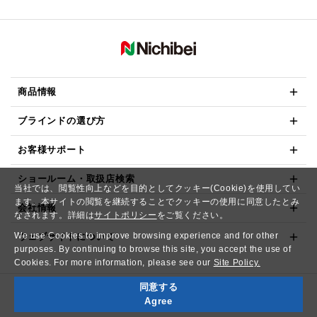
商品情報
ブラインドの選び方
お客様サポート
ショールーム・取扱店検索
当社では、閲覧性向上などを目的としてクッキー(Cookie)を使用してい
ます。本サイトの閲覧を継続することでクッキーの使用に同意したとみ
会社情報
なされます。詳細は
サイトポリシー
をご覧ください。
We use Cookies to improve browsing experience and for other
ウェブサイトについて
purposes. By continuing to browse this site, you accept the use of
Cookies. For more information, please see our
Site Policy.
同意する
Copyright© NICHIBEI CO.,LTD. All Rights Reserved.
Agree