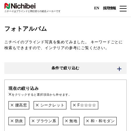
EN
採用情報
ニチベイはブラインドと間仕切りの総合メーカーです
フォトアルバム
ニチベイのブラインド写真を集めてみました。
キーワードごとに
検索もできますので、インテリアの参考にご覧ください。
条件で絞り込む
現在の絞り込み
をクリックすると選択項目から外せます。
腰高窓
シークレット
F☆☆☆☆
防炎
ブラウン系
無地
和・和モダン