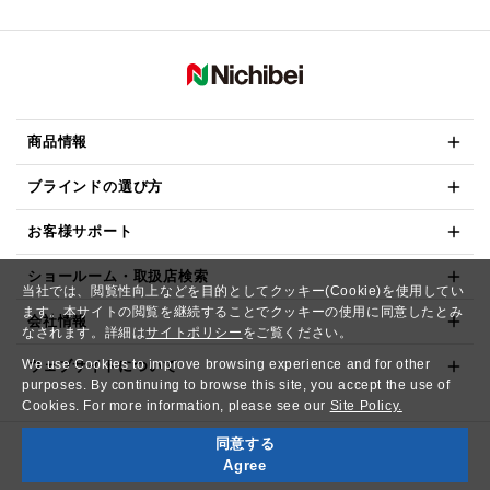
商品情報
ブラインドの選び方
お客様サポート
ショールーム・取扱店検索
当社では、閲覧性向上などを目的としてクッキー(Cookie)を使用してい
ます。本サイトの閲覧を継続することでクッキーの使用に同意したとみ
会社情報
なされます。詳細は
サイトポリシー
をご覧ください。
We use Cookies to improve browsing experience and for other
ウェブサイトについて
purposes. By continuing to browse this site, you accept the use of
Cookies. For more information, please see our
Site Policy.
同意する
Copyright© NICHIBEI CO.,LTD. All Rights Reserved.
Agree