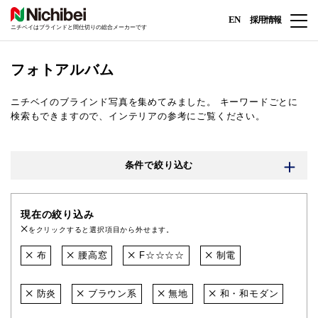
EN
採用情報
ニチベイはブラインドと間仕切りの総合メーカーです
フォトアルバム
ニチベイのブラインド写真を集めてみました。
キーワードごとに
検索もできますので、インテリアの参考にご覧ください。
条件で絞り込む
現在の絞り込み
をクリックすると選択項目から外せます。
布
腰高窓
F☆☆☆☆
制電
防炎
ブラウン系
無地
和・和モダン