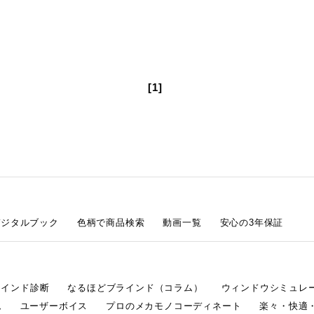
[1]
デジタルブック
色柄で商品検索
動画一覧
安心の3年保証
ラインド診断
なるほどブラインド（コラム）
ウィンドウシミュレ
ム
ユーザーボイス
プロのメカモノコーディネート
楽々・快適