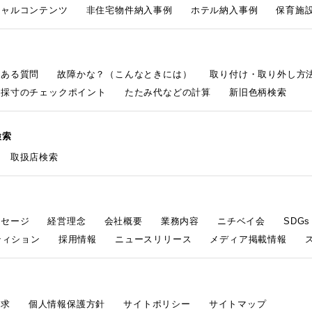
シャルコンテンツ
非住宅物件納入事例
ホテル納入事例
保育施設
くある質問
故障かな？（こんなときには）
取り付け・取り外し方
採寸のチェックポイント
たたみ代などの計算
新旧色柄検索
検索
取扱店検索
ッセージ
経営理念
会社概要
業務内容
ニチベイ会
SDG
ティション
採用情報
ニュースリリース
メディア掲載情報
請求
個人情報保護方針
サイトポリシー
サイトマップ