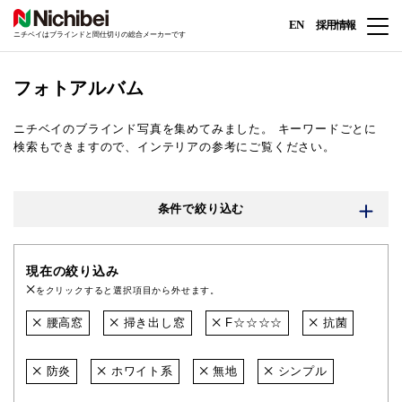
EN
採用情報
ニチベイはブラインドと間仕切りの総合メーカーです
フォトアルバム
ニチベイのブラインド写真を集めてみました。
キーワードごとに
検索もできますので、インテリアの参考にご覧ください。
条件で絞り込む
現在の絞り込み
をクリックすると選択項目から外せます。
腰高窓
掃き出し窓
F☆☆☆☆
抗菌
防炎
ホワイト系
無地
シンプル