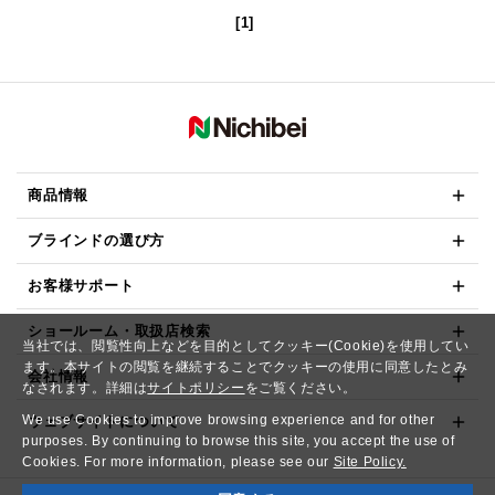
[1]
商品情報
ブラインドの選び方
お客様サポート
ショールーム・取扱店検索
当社では、閲覧性向上などを目的としてクッキー(Cookie)を使用してい
ます。本サイトの閲覧を継続することでクッキーの使用に同意したとみ
会社情報
なされます。詳細は
サイトポリシー
をご覧ください。
We use Cookies to improve browsing experience and for other
ウェブサイトについて
purposes. By continuing to browse this site, you accept the use of
Cookies. For more information, please see our
Site Policy.