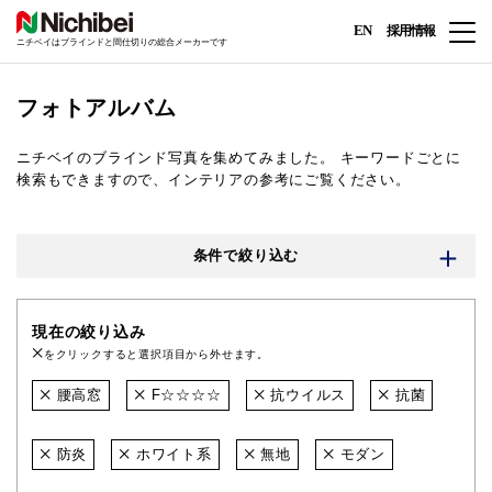
EN
採用情報
ニチベイはブラインドと間仕切りの総合メーカーです
フォトアルバム
ニチベイのブラインド写真を集めてみました。
キーワードごとに
検索もできますので、インテリアの参考にご覧ください。
条件で絞り込む
現在の絞り込み
をクリックすると選択項目から外せます。
腰高窓
F☆☆☆☆
抗ウイルス
抗菌
防炎
ホワイト系
無地
モダン