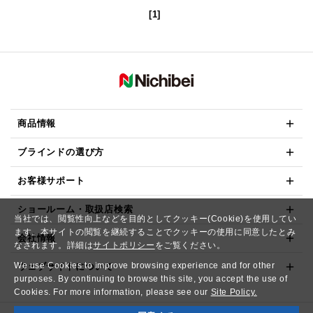
[1]
商品情報
ブラインドの選び方
お客様サポート
ショールーム・取扱店検索
当社では、閲覧性向上などを目的としてクッキー(Cookie)を使用してい
ます。本サイトの閲覧を継続することでクッキーの使用に同意したとみ
会社情報
なされます。詳細は
サイトポリシー
をご覧ください。
We use Cookies to improve browsing experience and for other
ウェブサイトについて
purposes. By continuing to browse this site, you accept the use of
Cookies. For more information, please see our
Site Policy.