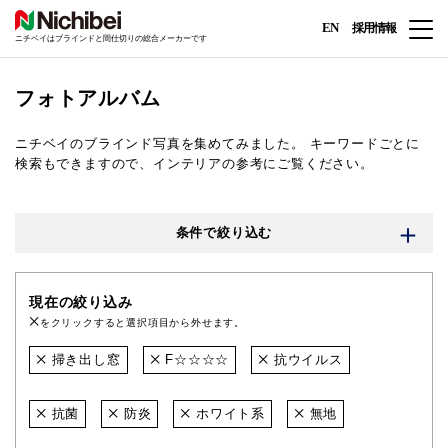
EN
採用情報
ニチベイはブラインドと間仕切りの総合メーカーです
フォトアルバム
ニチベイのブラインド写真を集めてみました。
キーワードごとに
検索もできますので、インテリアの参考にご覧ください。
条件で絞り込む
現在の絞り込み
をクリックすると選択項目から外せます。
掃き出し窓
F☆☆☆☆
抗ウイルス
抗菌
防炎
ホワイト系
無地