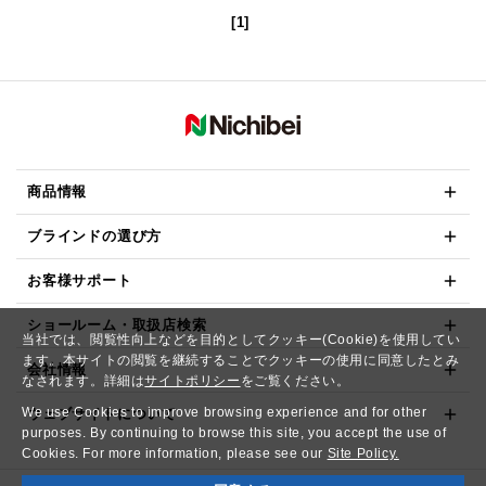
[1]
商品情報
ブラインドの選び方
お客様サポート
ショールーム・取扱店検索
当社では、閲覧性向上などを目的としてクッキー(Cookie)を使用してい
ます。本サイトの閲覧を継続することでクッキーの使用に同意したとみ
会社情報
なされます。詳細は
サイトポリシー
をご覧ください。
We use Cookies to improve browsing experience and for other
ウェブサイトについて
purposes. By continuing to browse this site, you accept the use of
Cookies. For more information, please see our
Site Policy.