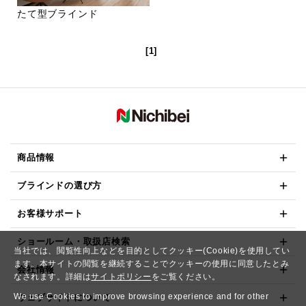
たて型ブラインド
[1]
商品情報
ブラインドの選び方
お客様サポート
ショールーム・取扱店検索
当社では、閲覧性向上などを目的としてクッキー(Cookie)を使用してい
ます。本サイトの閲覧を継続することでクッキーの使用に同意したとみ
会社情報
なされます。詳細は
サイトポリシー
をご覧ください。
We use Cookies to improve browsing experience and for other
ウェブサイトについて