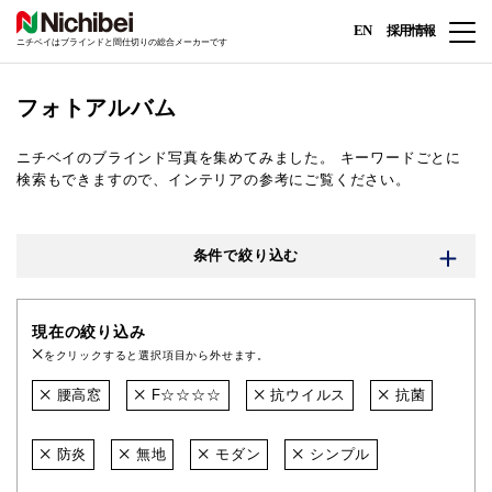
EN
採用情報
ニチベイはブラインドと間仕切りの総合メーカーです
フォトアルバム
ニチベイのブラインド写真を集めてみました。
キーワードごとに
検索もできますので、インテリアの参考にご覧ください。
条件で絞り込む
現在の絞り込み
をクリックすると選択項目から外せます。
腰高窓
F☆☆☆☆
抗ウイルス
抗菌
防炎
無地
モダン
シンプル