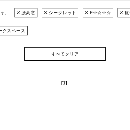
腰高窓
シークレット
F☆☆☆☆
抗
ます。
ークスペース
すべてクリア
[1]