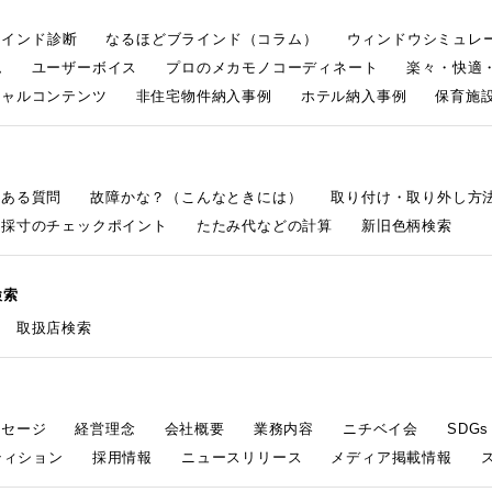
ラインド診断
なるほどブラインド（コラム）
ウィンドウシミュレ
ム
ユーザーボイス
プロのメカモノコーディネート
楽々・快適
シャルコンテンツ
非住宅物件納入事例
ホテル納入事例
保育施設
くある質問
故障かな？（こんなときには）
取り付け・取り外し方
採寸のチェックポイント
たたみ代などの計算
新旧色柄検索
検索
取扱店検索
ッセージ
経営理念
会社概要
業務内容
ニチベイ会
SDG
ティション
採用情報
ニュースリリース
メディア掲載情報