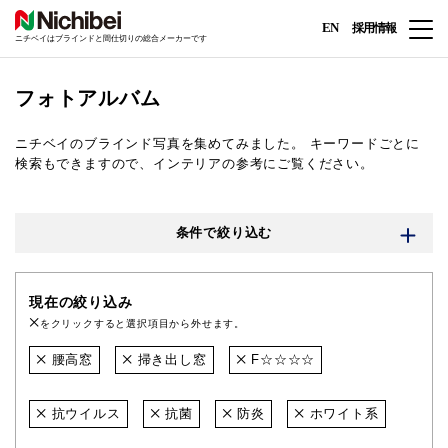
EN
採用情報
ニチベイはブラインドと間仕切りの総合メーカーです
フォトアルバム
ニチベイのブラインド写真を集めてみました。
キーワードごとに
検索もできますので、インテリアの参考にご覧ください。
条件で絞り込む
現在の絞り込み
をクリックすると選択項目から外せます。
腰高窓
掃き出し窓
F☆☆☆☆
抗ウイルス
抗菌
防炎
ホワイト系