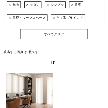
無地
モダン
シンプル
住宅
書斎・ワークスペース
たて型ブラインド
すべてクリア
該当する写真は
1
枚です
[1]