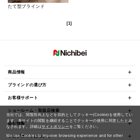
たて型ブラインド
[1]
商品情報
ブラインドの選び方
お客様サポート
ショールーム・取扱店検索
当社では、閲覧性向上などを目的としてクッキー(Cookie)を使用してい
ます。本サイトの閲覧を継続することでクッキーの使用に同意したとみ
会社情報
なされます。詳細は
サイトポリシー
をご覧ください。
We use Cookies to improve browsing experience and for other
ウェブサイトについて