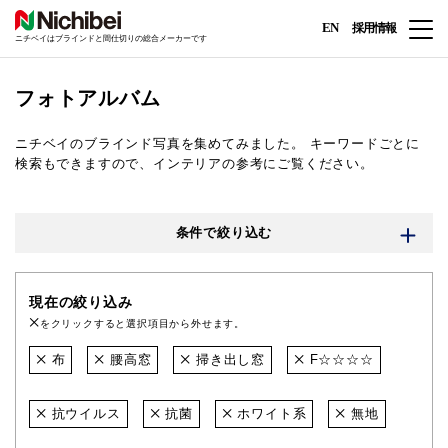
EN
採用情報
ニチベイはブラインドと間仕切りの総合メーカーです
フォトアルバム
ニチベイのブラインド写真を集めてみました。
キーワードごとに
検索もできますので、インテリアの参考にご覧ください。
条件で絞り込む
現在の絞り込み
をクリックすると選択項目から外せます。
布
腰高窓
掃き出し窓
F☆☆☆☆
抗ウイルス
抗菌
ホワイト系
無地