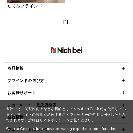
たて型ブラインド
[1]
商品情報
ブラインドの選び方
お客様サポート
ショールーム・取扱店検索
当社では、閲覧性向上などを目的としてクッキー(Cookie)を使用してい
ます。本サイトの閲覧を継続することでクッキーの使用に同意したとみ
会社情報
なされます。詳細は
サイトポリシー
をご覧ください。
We use Cookies to improve browsing experience and for other
ウェブサイトについて