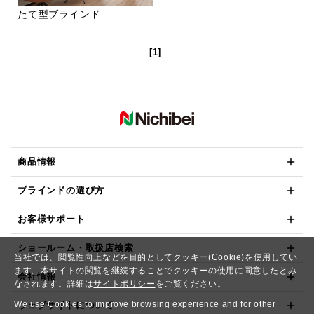
たて型ブラインド
[1]
商品情報
ブラインドの選び方
お客様サポート
ショールーム・取扱店検索
当社では、閲覧性向上などを目的としてクッキー(Cookie)を使用してい
ます。本サイトの閲覧を継続することでクッキーの使用に同意したとみ
会社情報
なされます。詳細は
サイトポリシー
をご覧ください。
We use Cookies to improve browsing experience and for other
ウェブサイトについて