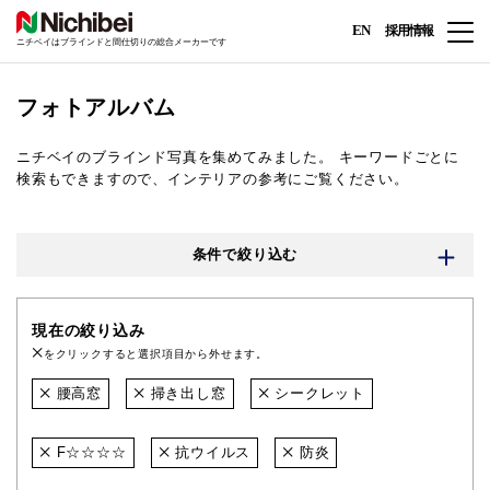
EN
採用情報
ニチベイはブラインドと間仕切りの総合メーカーです
フォトアルバム
ニチベイのブラインド写真を集めてみました。
キーワードごとに
検索もできますので、インテリアの参考にご覧ください。
条件で絞り込む
現在の絞り込み
をクリックすると選択項目から外せます。
腰高窓
掃き出し窓
シークレット
F☆☆☆☆
抗ウイルス
防炎