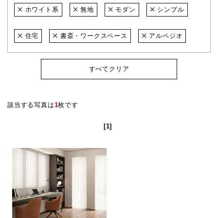
ホワイト系
無地
モダン
シンプル
住宅
書斎・ワークスペース
アルペジオ
すべてクリア
該当する写真は
1
枚です
[1]