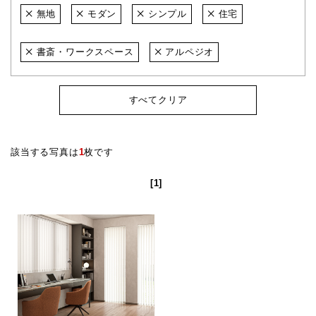
無地
モダン
シンプル
住宅
書斎・ワークスペース
アルペジオ
すべてクリア
該当する写真は
1
枚です
[1]