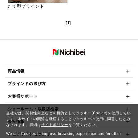
たて型ブラインド
[1]
商品情報
ブラインドの選び方
お客様サポート
ショールーム・取扱店検索
当社では、閲覧性向上などを目的としてクッキー(Cookie)を使用してい
ます。本サイトの閲覧を継続することでクッキーの使用に同意したとみ
会社情報
なされます。詳細は
サイトポリシー
をご覧ください。
We use Cookies to improve browsing experience and for other
ウェブサイトについて