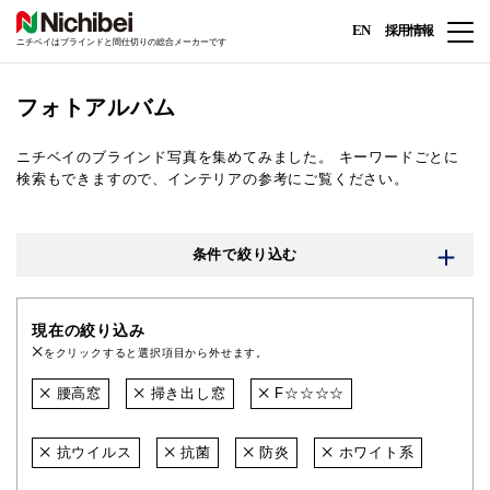
EN
採用情報
ニチベイはブラインドと間仕切りの総合メーカーです
フォトアルバム
ニチベイのブラインド写真を集めてみました。
キーワードごとに
検索もできますので、インテリアの参考にご覧ください。
条件で絞り込む
現在の絞り込み
をクリックすると選択項目から外せます。
腰高窓
掃き出し窓
F☆☆☆☆
抗ウイルス
抗菌
防炎
ホワイト系