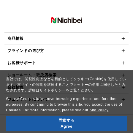
商品情報
ブラインドの選び方
お客様サポート
ショールーム・取扱店検索
当社では、閲覧性向上などを目的としてクッキー(Cookie)を使用してい
ます。本サイトの閲覧を継続することでクッキーの使用に同意したとみ
会社情報
なされます。詳細は
サイトポリシー
をご覧ください。
We use Cookies to improve browsing experience and for other
ウェブサイトについて
purposes. By continuing to browse this site, you accept the use of
Cookies. For more information, please see our
Site Policy.
同意する
Copyright© NICHIBEI CO.,LTD. All Rights Reserved.
Agree