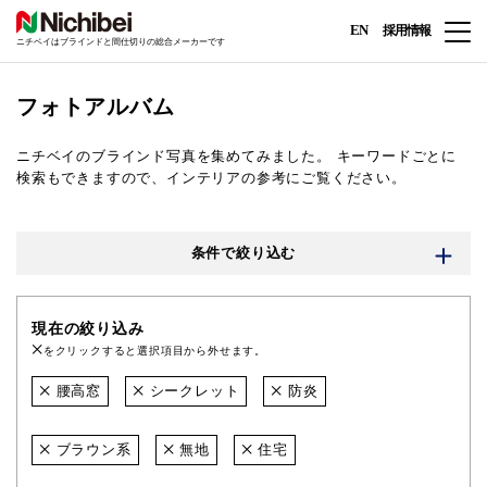
EN
採用情報
ニチベイはブラインドと間仕切りの総合メーカーです
フォトアルバム
ニチベイのブラインド写真を集めてみました。
キーワードごとに
検索もできますので、インテリアの参考にご覧ください。
条件で絞り込む
現在の絞り込み
をクリックすると選択項目から外せます。
腰高窓
シークレット
防炎
ブラウン系
無地
住宅