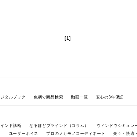
[1]
デジタルブック
色柄で商品検索
動画一覧
安心の3年保証
ラインド診断
なるほどブラインド（コラム）
ウィンドウシミュレ
ム
ユーザーボイス
プロのメカモノコーディネート
楽々・快適