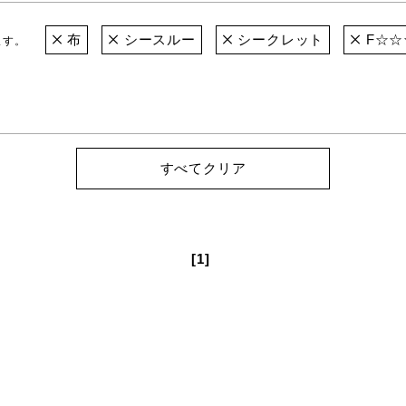
布
シースルー
シークレット
F☆☆
ます。
すべてクリア
[1]