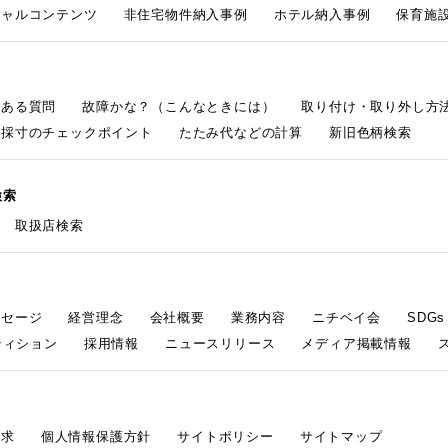
シャルコンテンツ
非住宅物件納入事例
ホテル納入事例
保育施設
くある質問
故障かな？（こんなときには）
取り付け・取り外し方
採寸のチェックポイント
たたみ代などの計算
新旧色柄検索
検索
取扱店検索
ッセージ
経営理念
会社概要
業務内容
ニチベイ会
SDG
ティション
採用情報
ニュースリリース
メディア掲載情報
請求
個人情報保護方針
サイトポリシー
サイトマップ