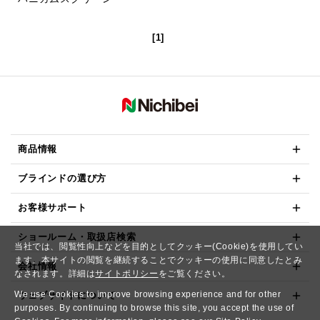
[1]
商品情報
ブラインドの選び方
お客様サポート
ショールーム・取扱店検索
当社では、閲覧性向上などを目的としてクッキー(Cookie)を使用してい
ます。本サイトの閲覧を継続することでクッキーの使用に同意したとみ
会社情報
なされます。詳細は
サイトポリシー
をご覧ください。
We use Cookies to improve browsing experience and for other
ウェブサイトについて
purposes. By continuing to browse this site, you accept the use of