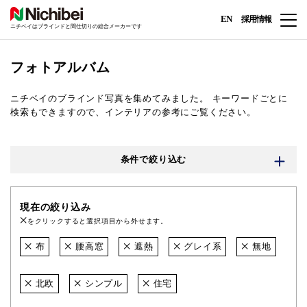
EN
採用情報
ニチベイはブラインドと間仕切りの総合メーカーです
フォトアルバム
ニチベイのブラインド写真を集めてみました。
キーワードごとに
検索もできますので、インテリアの参考にご覧ください。
条件で絞り込む
現在の絞り込み
をクリックすると選択項目から外せます。
布
腰高窓
遮熱
グレイ系
無地
北欧
シンプル
住宅