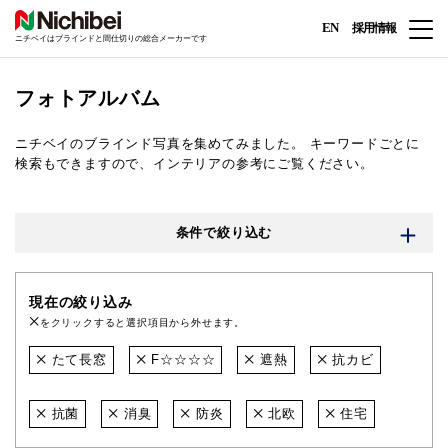
EN
採用情報
ニチベイはブラインドと間仕切りの総合メーカーです
フォトアルバム
ニチベイのブラインド写真を集めてみました。
キーワードごとに
検索もできますので、インテリアの参考にご覧ください。
条件で絞り込む
現在の絞り込み
をクリックすると選択項目から外せます。
たて長窓
F☆☆☆☆
遮熱
抗カビ
抗菌
消臭
防炎
北欧
住宅