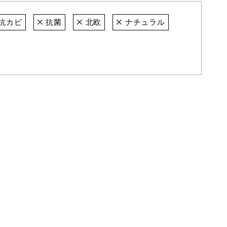
抗カビ
抗菌
北欧
ナチュラル