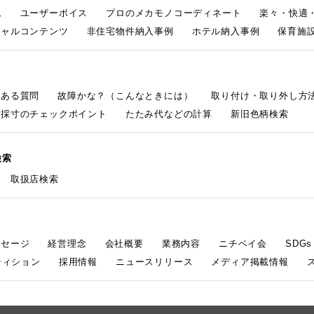
ム
ユーザーボイス
プロのメカモノコーディネート
楽々・快適
シャルコンテンツ
非住宅物件納入事例
ホテル納入事例
保育施設
くある質問
故障かな？（こんなときには）
取り付け・取り外し方
採寸のチェックポイント
たたみ代などの計算
新旧色柄検索
検索
取扱店検索
ッセージ
経営理念
会社概要
業務内容
ニチベイ会
SDG
ティション
採用情報
ニュースリリース
メディア掲載情報