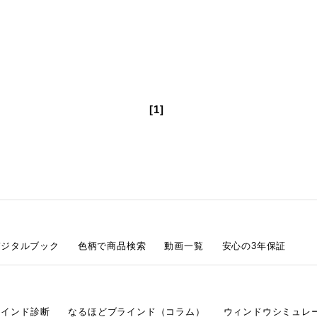
[1]
デジタルブック
色柄で商品検索
動画一覧
安心の3年保証
ラインド診断
なるほどブラインド（コラム）
ウィンドウシミュレ