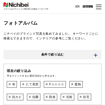
EN
採用情報
ニチベイはブラインドと間仕切りの総合メーカーです
フォトアルバム
ニチベイのブラインド写真を集めてみました。
キーワードごとに
検索もできますので、インテリアの参考にご覧ください。
条件で絞り込む
現在の絞り込み
をクリックすると選択項目から外せます。
布
たて長窓
F☆☆☆☆
遮熱
抗カビ
抗菌
防炎
北欧
住宅