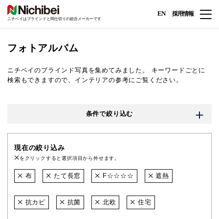
EN
採用情報
ニチベイはブラインドと間仕切りの総合メーカーです
フォトアルバム
ニチベイのブラインド写真を集めてみました。
キーワードごとに
検索もできますので、インテリアの参考にご覧ください。
条件で絞り込む
現在の絞り込み
をクリックすると選択項目から外せます。
布
たて長窓
F☆☆☆☆
遮熱
抗カビ
抗菌
北欧
住宅