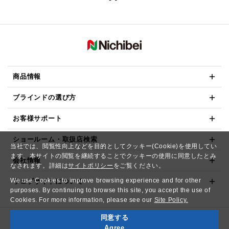
商品情報
ブラインドの選び方
お客様サポート
ショールーム・取扱店検索
当社では、閲覧性向上などを目的としてクッキー(Cookie)を使用してい
ます。本サイトの閲覧を継続することでクッキーの使用に同意したとみ
会社情報
なされます。詳細は
サイトポリシー
をご覧ください。
We use Cookies to improve browsing experience and for other
ウェブサイトについて
purposes. By continuing to browse this site, you accept the use of
Cookies. For more information, please see our
Site Policy.
同意する
Copyright© NICHIBEI CO.,LTD. All Rights Reserved.
Agree