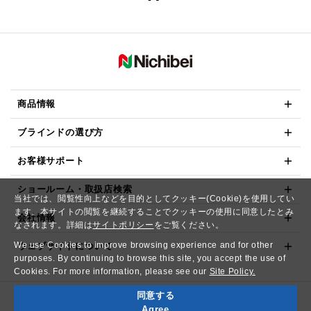
商品情報
ブラインドの選び方
お客様サポート
ショールーム・取扱店検索
当社では、閲覧性向上などを目的としてクッキー(Cookie)を使用してい
ます。本サイトの閲覧を継続することでクッキーの使用に同意したとみ
会社情報
なされます。詳細は
サイトポリシー
をご覧ください。
We use Cookies to improve browsing experience and for other
ウェブサイトについて
purposes. By continuing to browse this site, you accept the use of
Cookies. For more information, please see our
Site Policy.
同意する
Copyright© NICHIBEI CO.,LTD. All Rights Reserved.
Agree