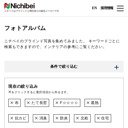
EN
採用情報
ニチベイはブラインドと間仕切りの総合メーカーです
フォトアルバム
ニチベイのブラインド写真を集めてみました。
キーワードごとに
検索もできますので、インテリアの参考にご覧ください。
条件で絞り込む
現在の絞り込み
をクリックすると選択項目から外せます。
布
たて長窓
F☆☆☆☆
遮熱
抗カビ
消臭
防炎
北欧
住宅