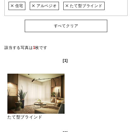
住宅
アルペジオ
たて型ブラインド
すべてクリア
該当する写真は
1
枚です
[1]
たて型ブラインド