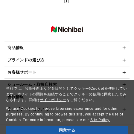
[1]
商品情報
ブラインドの選び方
お客様サポート
ショールーム・取扱店検索
当社では、閲覧性向上などを目的としてクッキー(Cookie)を使用してい
ます。本サイトの閲覧を継続することでクッキーの使用に同意したとみ
会社情報
なされます。詳細は
サイトポリシー
をご覧ください。
We use Cookies to improve browsing experience and for other
ウェブサイトについて
purposes. By continuing to browse this site, you accept the use of
Cookies. For more information, please see our
Site Policy.
同意する
Copyright© NICHIBEI CO.,LTD. All Rights Reserved.