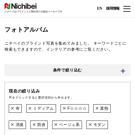
EN
採用情報
ニチベイはブラインドと間仕切りの総合メーカーです
フォトアルバム
ニチベイのブラインド写真を集めてみました。
キーワードごとに
検索もできますので、インテリアの参考にご覧ください。
条件で絞り込む
現在の絞り込み
をクリックすると選択項目から外せます。
布
ミディアム
F☆☆☆☆
遮熱
消臭
防炎
ベージュ系
モダン