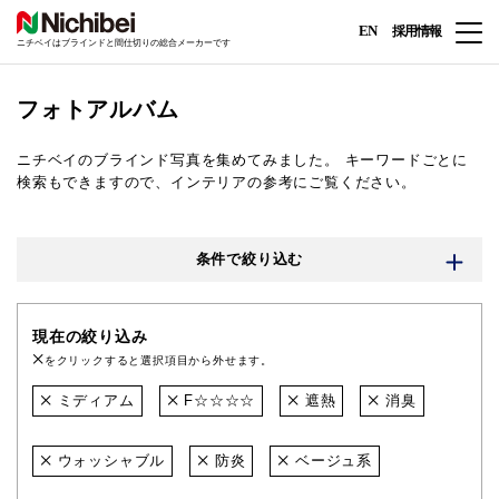
EN
採用情報
ニチベイはブラインドと間仕切りの総合メーカーです
フォトアルバム
ニチベイのブラインド写真を集めてみました。
キーワードごとに
検索もできますので、インテリアの参考にご覧ください。
条件で絞り込む
現在の絞り込み
をクリックすると選択項目から外せます。
ミディアム
F☆☆☆☆
遮熱
消臭
ウォッシャブル
防炎
ベージュ系