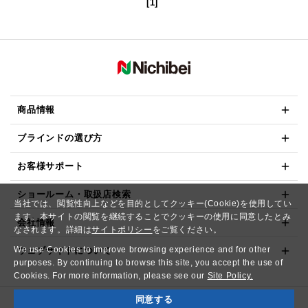
[1]
商品情報
ブラインドの選び方
お客様サポート
ショールーム・取扱店検索
当社では、閲覧性向上などを目的としてクッキー(Cookie)を使用してい
ます。本サイトの閲覧を継続することでクッキーの使用に同意したとみ
会社情報
なされます。詳細は
サイトポリシー
をご覧ください。
We use Cookies to improve browsing experience and for other
ウェブサイトについて
purposes. By continuing to browse this site, you accept the use of
Cookies. For more information, please see our
Site Policy.
同意する
Copyright© NICHIBEI CO.,LTD. All Rights Reserved.