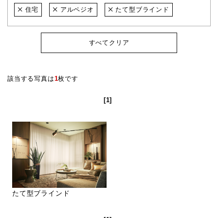
住宅
アルペジオ
たて型ブラインド
すべてクリア
該当する写真は
1
枚です
[1]
たて型ブラインド