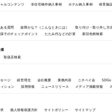
シャルコンテンツ
非住宅物件納入事例
ホテル納入事例
保育施設
くある質問
故障かな？（こんなときには）
取り付け・取り外し方
採寸のチェックポイント
たたみ代などの計算
新旧色柄検索
検索
取扱店検索
ッセージ
経営理念
会社概要
業務内容
ニチベイ会
SDG
ティション
採用情報
ニュースリリース
メディア掲載情報
請求
個人情報保護方針
サイトポリシー
サイトマップ