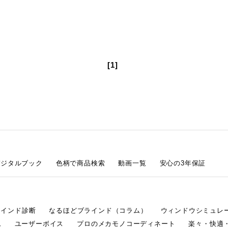
[1]
デジタルブック
色柄で商品検索
動画一覧
安心の3年保証
ラインド診断
なるほどブラインド（コラム）
ウィンドウシミュレ
ム
ユーザーボイス
プロのメカモノコーディネート
楽々・快適