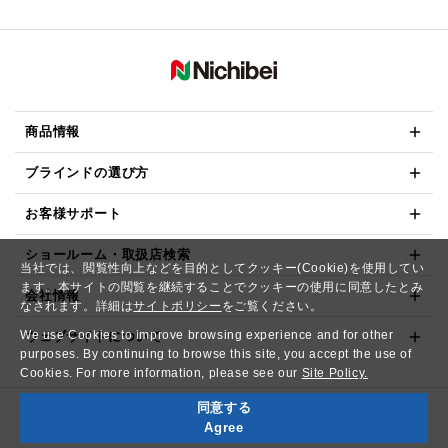
商品情報
ブラインドの選び方
お客様サポート
ショールーム・取扱店検索
当社では、閲覧性向上などを目的としてクッキー(Cookie)を使用してい
ます。本サイトの閲覧を継続することでクッキーの使用に同意したとみ
会社情報
なされます。詳細は
サイトポリシー
をご覧ください。
We use Cookies to improve browsing experience and for other
ウェブサイトについて
purposes. By continuing to browse this site, you accept the use of
Cookies. For more information, please see our
Site Policy.
同意する
Copyright© NICHIBEI CO.,LTD. All Rights Reserved.
Agree