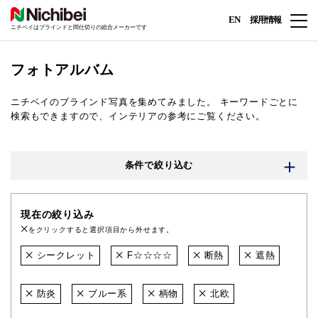
EN
採用情報
ニチベイはブラインドと間仕切りの総合メーカーです
フォトアルバム
ニチベイのブラインド写真を集めてみました。
キーワードごとに
検索もできますので、インテリアの参考にご覧ください。
条件で絞り込む
現在の絞り込み
をクリックすると選択項目から外せます。
シークレット
F☆☆☆☆
断熱
遮熱
防炎
ブルー系
柄物
北欧