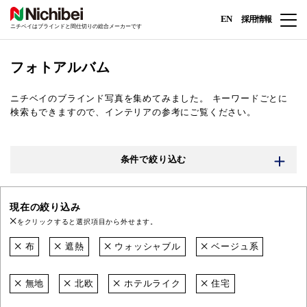
EN
採用情報
ニチベイはブラインドと間仕切りの総合メーカーです
フォトアルバム
ニチベイのブラインド写真を集めてみました。
キーワードごとに
検索もできますので、インテリアの参考にご覧ください。
条件で絞り込む
現在の絞り込み
をクリックすると選択項目から外せます。
布
遮熱
ウォッシャブル
ベージュ系
無地
北欧
ホテルライク
住宅