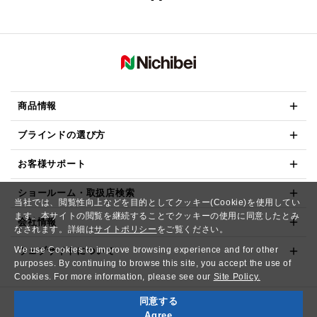
商品情報
ブラインドの選び方
お客様サポート
ショールーム・取扱店検索
当社では、閲覧性向上などを目的としてクッキー(Cookie)を使用してい
ます。本サイトの閲覧を継続することでクッキーの使用に同意したとみ
会社情報
なされます。詳細は
サイトポリシー
をご覧ください。
We use Cookies to improve browsing experience and for other
ウェブサイトについて
purposes. By continuing to browse this site, you accept the use of
Cookies. For more information, please see our
Site Policy.
同意する
Copyright© NICHIBEI CO.,LTD. All Rights Reserved.
Agree