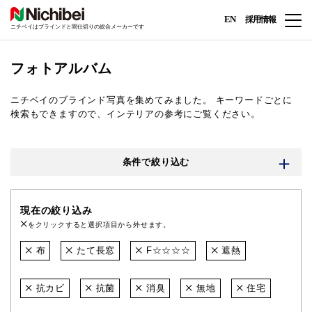
EN
採用情報
ニチベイはブラインドと間仕切りの総合メーカーです
フォトアルバム
ニチベイのブラインド写真を集めてみました。
キーワードごとに
検索もできますので、インテリアの参考にご覧ください。
条件で絞り込む
現在の絞り込み
をクリックすると選択項目から外せます。
布
たて長窓
F☆☆☆☆
遮熱
抗カビ
抗菌
消臭
無地
住宅