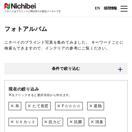
EN
採用情報
ニチベイはブラインドと間仕切りの総合メーカーです
フォトアルバム
ニチベイのブラインド写真を集めてみました。
キーワードごとに
検索もできますので、インテリアの参考にご覧ください。
条件で絞り込む
現在の絞り込み
をクリックすると選択項目から外せます。
布
たて長窓
F☆☆☆☆
遮熱
ＵＶカット
抗カビ
抗菌
消臭