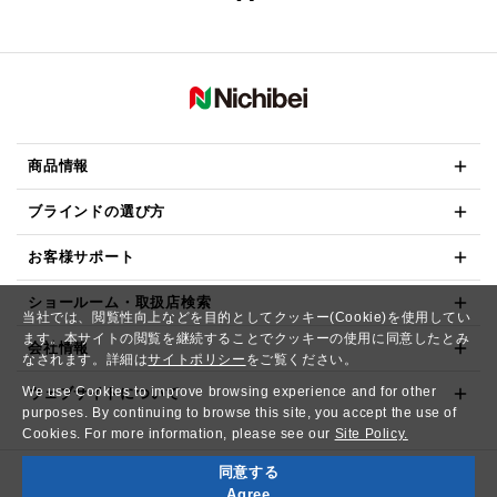
商品情報
ブラインドの選び方
お客様サポート
ショールーム・取扱店検索
当社では、閲覧性向上などを目的としてクッキー(Cookie)を使用してい
ます。本サイトの閲覧を継続することでクッキーの使用に同意したとみ
会社情報
なされます。詳細は
サイトポリシー
をご覧ください。
We use Cookies to improve browsing experience and for other
ウェブサイトについて
purposes. By continuing to browse this site, you accept the use of
Cookies. For more information, please see our
Site Policy.
同意する
Copyright© NICHIBEI CO.,LTD. All Rights Reserved.
Agree