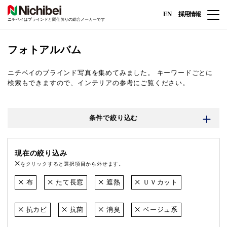
EN
採用情報
ニチベイはブラインドと間仕切りの総合メーカーです
フォトアルバム
ニチベイのブラインド写真を集めてみました。
キーワードごとに
検索もできますので、インテリアの参考にご覧ください。
条件で絞り込む
現在の絞り込み
をクリックすると選択項目から外せます。
布
たて長窓
遮熱
ＵＶカット
抗カビ
抗菌
消臭
ベージュ系