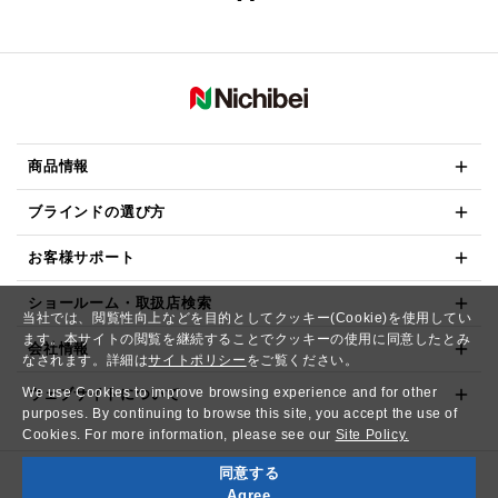
商品情報
ブラインドの選び方
お客様サポート
ショールーム・取扱店検索
当社では、閲覧性向上などを目的としてクッキー(Cookie)を使用してい
ます。本サイトの閲覧を継続することでクッキーの使用に同意したとみ
会社情報
なされます。詳細は
サイトポリシー
をご覧ください。
We use Cookies to improve browsing experience and for other
ウェブサイトについて
purposes. By continuing to browse this site, you accept the use of
Cookies. For more information, please see our
Site Policy.
同意する
Copyright© NICHIBEI CO.,LTD. All Rights Reserved.
Agree