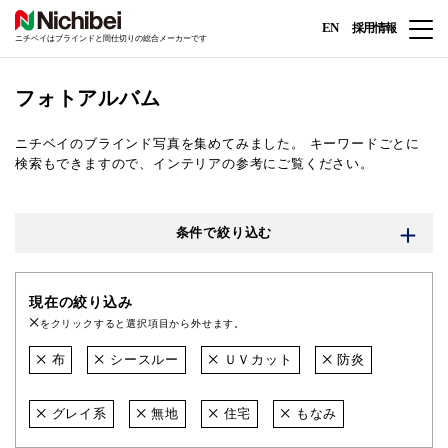
EN
採用情報
ニチベイはブラインドと間仕切りの総合メーカーです
フォトアルバム
ニチベイのブラインド写真を集めてみました。
キーワードごとに
検索もできますので、インテリアの参考にご覧ください。
条件で絞り込む
現在の絞り込み
をクリックすると選択項目から外せます。
布
シースルー
ＵＶカット
防炎
グレイ系
無地
住宅
もなみ