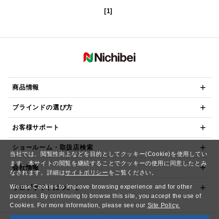
[1]
商品情報
ブラインドの選び方
お客様サポート
ショールーム・取扱店検索
当社では、閲覧性向上などを目的としてクッキー(Cookie)を使用してい
ます。本サイトの閲覧を継続することでクッキーの使用に同意したとみ
会社情報
なされます。詳細は
サイトポリシー
をご覧ください。
We use Cookies to improve browsing experience and for other
ウェブサイトについて
purposes. By continuing to browse this site, you accept the use of
Cookies. For more information, please see our
Site Policy.