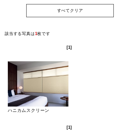
すべてクリア
該当する写真は
1
枚です
[1]
ハニカムスクリーン
[1]