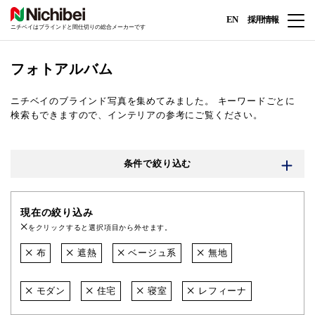
EN
採用情報
ニチベイはブラインドと間仕切りの総合メーカーです
フォトアルバム
ニチベイのブラインド写真を集めてみました。
キーワードごとに
検索もできますので、インテリアの参考にご覧ください。
条件で絞り込む
現在の絞り込み
をクリックすると選択項目から外せます。
布
遮熱
ベージュ系
無地
モダン
住宅
寝室
レフィーナ