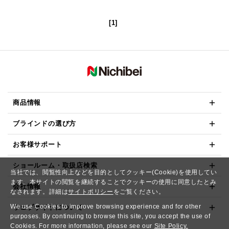
[1]
商品情報
ブラインドの選び方
お客様サポート
ショールーム・取扱店検索
当社では、閲覧性向上などを目的としてクッキー(Cookie)を使用してい
ます。本サイトの閲覧を継続することでクッキーの使用に同意したとみ
会社情報
なされます。詳細は
サイトポリシー
をご覧ください。
We use Cookies to improve browsing experience and for other
ウェブサイトについて
purposes. By continuing to browse this site, you accept the use of
Cookies. For more information, please see our
Site Policy.