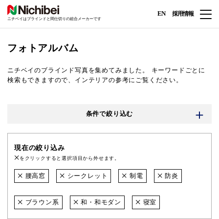
EN
採用情報
ニチベイはブラインドと間仕切りの総合メーカーです
フォトアルバム
ニチベイのブラインド写真を集めてみました。
キーワードごとに
検索もできますので、インテリアの参考にご覧ください。
条件で絞り込む
現在の絞り込み
をクリックすると選択項目から外せます。
腰高窓
シークレット
制電
防炎
ブラウン系
和・和モダン
寝室