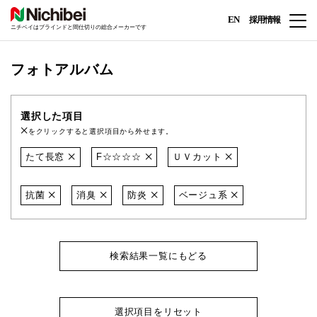
EN
採用情報
ニチベイはブラインドと間仕切りの総合メーカーです
フォトアルバム
選択した項目
をクリックすると選択項目から外せます。
たて長窓
F☆☆☆☆
ＵＶカット
抗菌
消臭
防炎
ベージュ系
検索結果一覧にもどる
選択項目をリセット