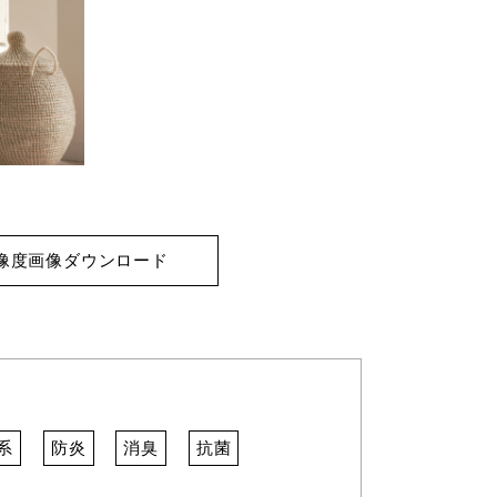
像度画像ダウンロード
系
防炎
消臭
抗菌