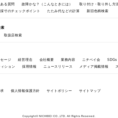
くある質問
故障かな？（こんなときには）
取り付け・取り外し方
採寸のチェックポイント
たたみ代などの計算
新旧色柄検索
検索
取扱店検索
ッセージ
経営理念
会社概要
業務内容
ニチベイ会
SDG
ティション
採用情報
ニュースリリース
メディア掲載情報
請求
個人情報保護方針
サイトポリシー
サイトマップ
Copyright© NICHIBEI CO.,LTD. All Rights Reserved.