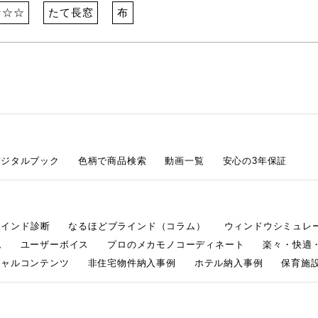
☆☆☆
たて長窓
布
デジタルブック
色柄で商品検索
動画一覧
安心の3年保証
ラインド診断
なるほどブラインド（コラム）
ウィンドウシミュレ
ム
ユーザーボイス
プロのメカモノコーディネート
楽々・快適
シャルコンテンツ
非住宅物件納入事例
ホテル納入事例
保育施設