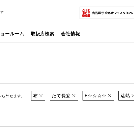
です
ショールーム
取扱店検索
会社情報
布
たて長窓
F☆☆☆☆
遮熱
から外せます。