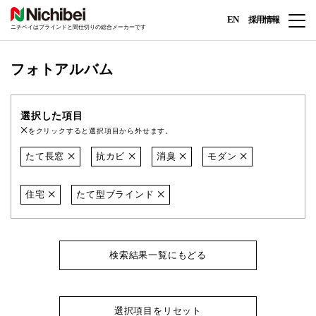
EN
採用情報
ニチベイはブラインドと間仕切りの総合メーカーです
フォトアルバム
選択した項目
をクリックすると選択項目から外せます。
たて長窓
抗カビ
消臭
モダン
住宅
たて型ブラインド
検索結果一覧にもどる
選択項目をリセット