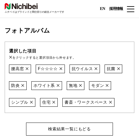
EN
採用情報
ニチベイはブラインドと間仕切りの総合メーカーです
フォトアルバム
選択した項目
をクリックすると選択項目から外せます。
腰高窓
F☆☆☆☆
抗ウイルス
抗菌
防炎
ホワイト系
無地
モダン
シンプル
住宅
書斎・ワークスペース
検索結果一覧にもどる