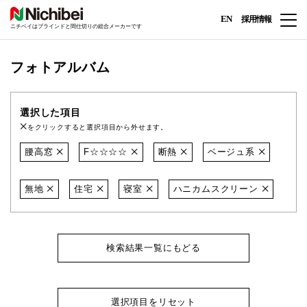
EN
採用情報
ニチベイはブラインドと間仕切りの総合メーカーです
フォトアルバム
選択した項目
をクリックすると選択項目から外せます。
腰高窓
F☆☆☆☆
断熱
ベージュ系
無地
住宅
寝室
ハニカムスクリーン
検索結果一覧にもどる
選択項目をリセット