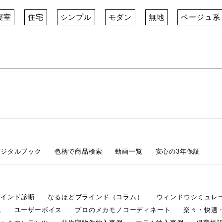
寝室
住宅
シンプル
モダン
無地
ベージュ系
デジタルブック
色柄で商品検索
動画一覧
安心の3年保証
ラインド診断
なるほどブラインド（コラム）
ウィンドウシミュレ
ム
ユーザーボイス
プロのメカモノコーディネート
楽々・快適