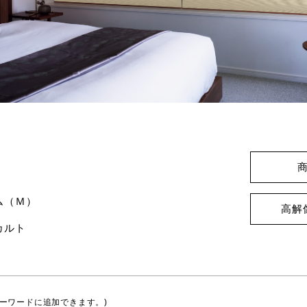
6
ム（Ｍ）
高解
カルト
ーワードに追加できます。)