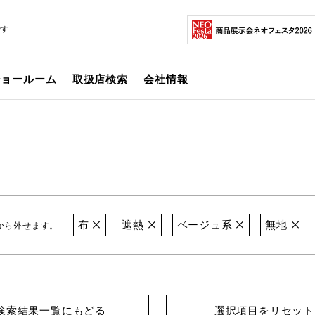
です
ショールーム
取扱店検索
会社情報
布
遮熱
ベージュ系
無地
から外せます。
検索結果一覧にもどる
選択項目をリセット