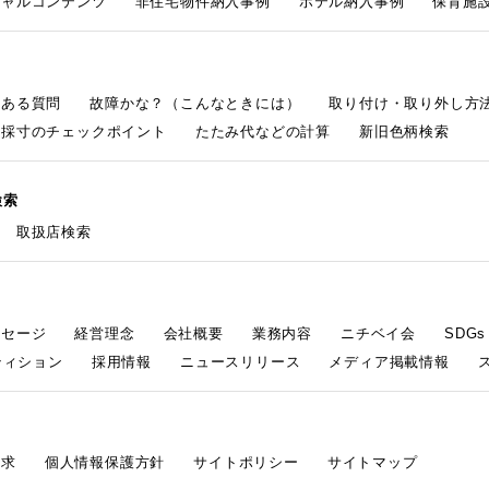
シャルコンテンツ
非住宅物件納入事例
ホテル納入事例
保育施設
くある質問
故障かな？（こんなときには）
取り付け・取り外し方
採寸のチェックポイント
たたみ代などの計算
新旧色柄検索
検索
取扱店検索
ッセージ
経営理念
会社概要
業務内容
ニチベイ会
SDG
ティション
採用情報
ニュースリリース
メディア掲載情報
請求
個人情報保護方針
サイトポリシー
サイトマップ