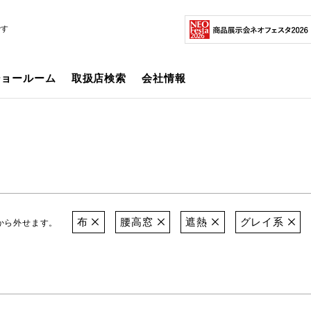
です
ショールーム
取扱店検索
会社情報
布
腰高窓
遮熱
グレイ系
から外せます。