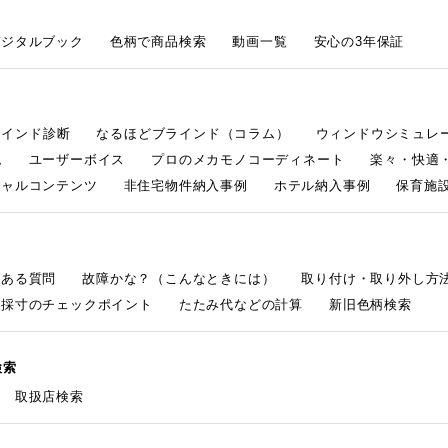
デジタルブック
色柄で商品検索
動画一覧
安心の3年保証
ラインド診断
なるほどブラインド（コラム）
ウィンドウシミュレ
ム
ユーザーボイス
プロのメカモノコーディネート
楽々・快適
シャルコンテンツ
非住宅物件納入事例
ホテル納入事例
保育施設
くある質問
故障かな？（こんなときには）
取り付け・取り外し方
採寸のチェックポイント
たたみ代などの計算
新旧色柄検索
検索
取扱店検索