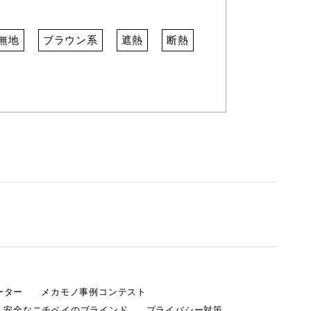
無地
ブラウン系
遮熱
断熱
ーター
メカモノ事例コンテスト
・安全なニチベイのブラインド
プライバシー対策