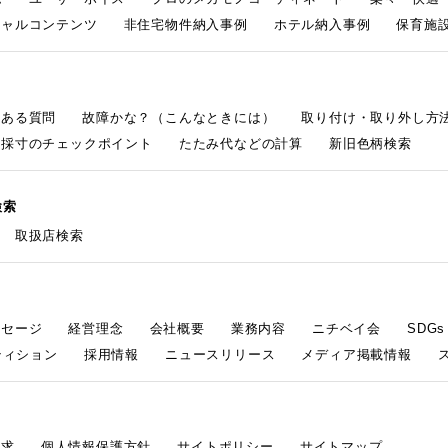
シャルコンテンツ
非住宅物件納入事例
ホテル納入事例
保育施設
くある質問
故障かな？（こんなときには）
取り付け・取り外し方
採寸のチェックポイント
たたみ代などの計算
新旧色柄検索
検索
取扱店検索
ッセージ
経営理念
会社概要
業務内容
ニチベイ会
SDG
ティション
採用情報
ニュースリリース
メディア掲載情報
請求
個人情報保護方針
サイトポリシー
サイトマップ