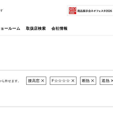
です
ショールーム
取扱店検索
会社情報
腰高窓
F☆☆☆☆
断熱
遮熱
から外せます。