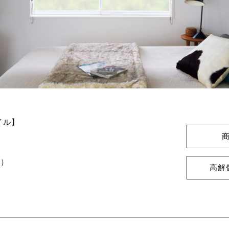
イル】
B）
高解