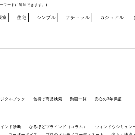
ーワードに追加できます。)
寝室
住宅
シンプル
ナチュラル
カジュアル
デジタルブック
色柄で商品検索
動画一覧
安心の3年保証
ラインド診断
なるほどブラインド（コラム）
ウィンドウシミュレ
ム
ユーザーボイス
プロのメカモノコーディネート
楽々・快適