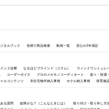
デジタルブック
色柄で商品検索
動画一覧
安心の3年保証
ラインド診断
なるほどブラインド（コラム）
ウィンドウシミュレ
ム
ユーザーボイス
プロのメカモノコーディネート
楽々・快適
シャルコンテンツ
非住宅物件納入事例
ホテル納入事例
保育施設
くある質問
故障かな？（こんなときには）
取り付け・取り外し方