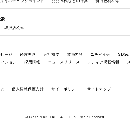
採寸のチェックポイント
たたみ代などの計算
新旧色柄検索
検索
取扱店検索
ッセージ
経営理念
会社概要
業務内容
ニチベイ会
SDG
ティション
採用情報
ニュースリリース
メディア掲載情報
請求
個人情報保護方針
サイトポリシー
サイトマップ
Copyright© NICHIBEI CO.,LTD. All Rights Reserved.