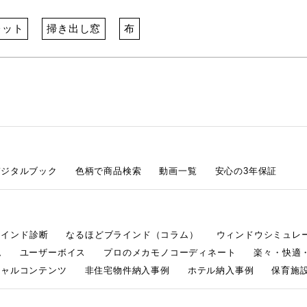
レット
掃き出し窓
布
デジタルブック
色柄で商品検索
動画一覧
安心の3年保証
ラインド診断
なるほどブラインド（コラム）
ウィンドウシミュレ
ム
ユーザーボイス
プロのメカモノコーディネート
楽々・快適
シャルコンテンツ
非住宅物件納入事例
ホテル納入事例
保育施設