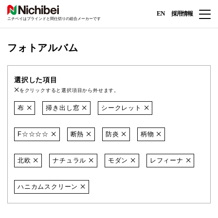
EN
採用情報
ニチベイはブラインドと間仕切りの総合メーカーです
フォトアルバム
選択した項目
をクリックすると選択項目から外せます。
布
掃き出し窓
シークレット
F☆☆☆☆
断熱
防炎
柄物
北欧
ナチュラル
モダン
レフィーナ
ハニカムスクリーン