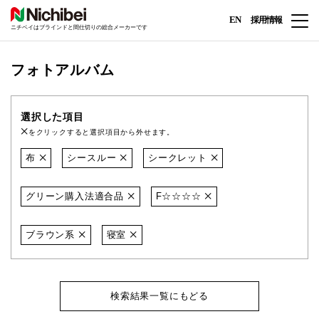
EN
採用情報
ニチベイはブラインドと間仕切りの総合メーカーです
フォトアルバム
選択した項目
をクリックすると選択項目から外せます。
布
シースルー
シークレット
グリーン購入法適合品
F☆☆☆☆
ブラウン系
寝室
検索結果一覧にもどる