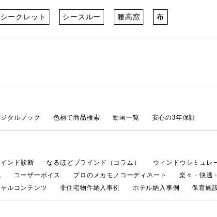
シークレット
シースルー
腰高窓
布
デジタルブック
色柄で商品検索
動画一覧
安心の3年保証
ラインド診断
なるほどブラインド（コラム）
ウィンドウシミュレ
ム
ユーザーボイス
プロのメカモノコーディネート
楽々・快適
シャルコンテンツ
非住宅物件納入事例
ホテル納入事例
保育施設